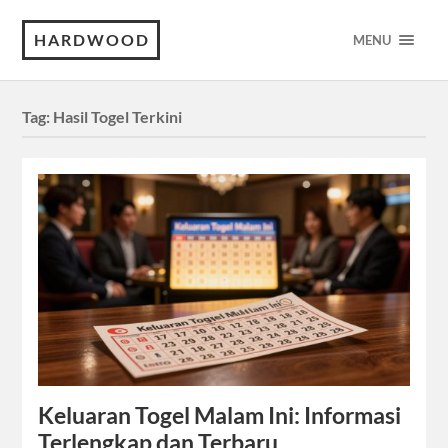
HARDWOOD
MENU
Tag:
Hasil Togel Terkini
Keluaran Togel Malam Ini: Informasi
Terlengkap dan Terbaru