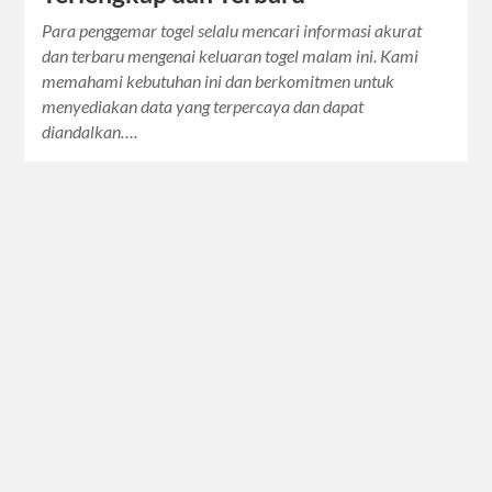
Para penggemar togel selalu mencari informasi akurat
dan terbaru mengenai keluaran togel malam ini. Kami
memahami kebutuhan ini dan berkomitmen untuk
menyediakan data yang terpercaya dan dapat
diandalkan….