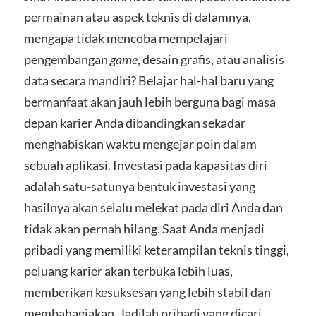
permainan atau aspek teknis di dalamnya,
mengapa tidak mencoba mempelajari
pengembangan
game
, desain grafis, atau analisis
data secara mandiri? Belajar hal-hal baru yang
bermanfaat akan jauh lebih berguna bagi masa
depan karier Anda dibandingkan sekadar
menghabiskan waktu mengejar poin dalam
sebuah aplikasi. Investasi pada kapasitas diri
adalah satu-satunya bentuk investasi yang
hasilnya akan selalu melekat pada diri Anda dan
tidak akan pernah hilang. Saat Anda menjadi
pribadi yang memiliki keterampilan teknis tinggi,
peluang karier akan terbuka lebih luas,
memberikan kesuksesan yang lebih stabil dan
membahagiakan. Jadilah pribadi yang dicari