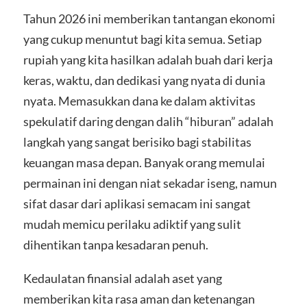
Tahun 2026 ini memberikan tantangan ekonomi
yang cukup menuntut bagi kita semua. Setiap
rupiah yang kita hasilkan adalah buah dari kerja
keras, waktu, dan dedikasi yang nyata di dunia
nyata. Memasukkan dana ke dalam aktivitas
spekulatif daring dengan dalih “hiburan” adalah
langkah yang sangat berisiko bagi stabilitas
keuangan masa depan. Banyak orang memulai
permainan ini dengan niat sekadar iseng, namun
sifat dasar dari aplikasi semacam ini sangat
mudah memicu perilaku adiktif yang sulit
dihentikan tanpa kesadaran penuh.
Kedaulatan finansial adalah aset yang
memberikan kita rasa aman dan ketenangan