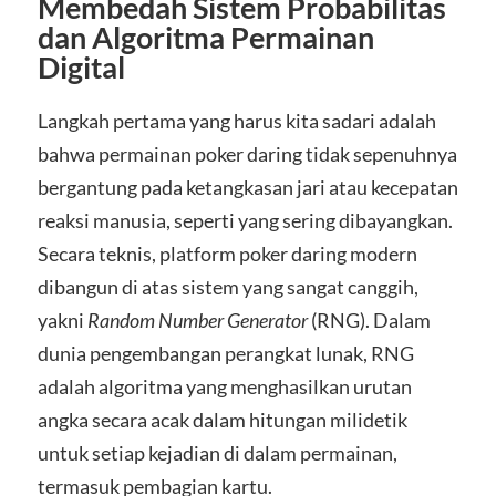
Membedah Sistem Probabilitas
dan Algoritma Permainan
Digital
Langkah pertama yang harus kita sadari adalah
bahwa permainan poker daring tidak sepenuhnya
bergantung pada ketangkasan jari atau kecepatan
reaksi manusia, seperti yang sering dibayangkan.
Secara teknis, platform poker daring modern
dibangun di atas sistem yang sangat canggih,
yakni
Random Number Generator
(RNG). Dalam
dunia pengembangan perangkat lunak, RNG
adalah algoritma yang menghasilkan urutan
angka secara acak dalam hitungan milidetik
untuk setiap kejadian di dalam permainan,
termasuk pembagian kartu.